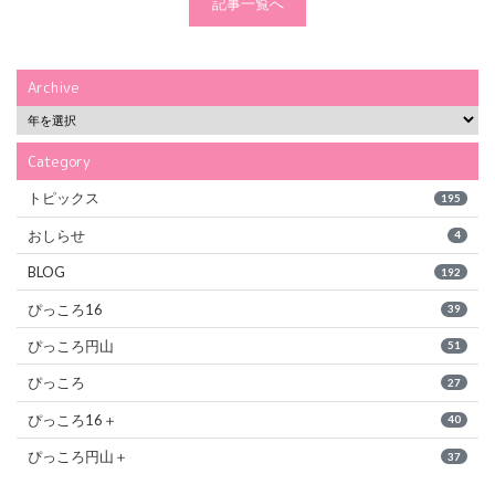
記事一覧へ
Archive
Category
トピックス
195
おしらせ
4
BLOG
192
ぴっころ16
39
ぴっころ円山
51
ぴっころ
27
ぴっころ16＋
40
ぴっころ円山＋
37