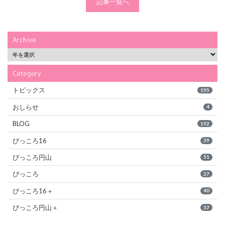
記事一覧へ
Archive
Category
トピックス
195
おしらせ
4
BLOG
192
ぴっころ16
39
ぴっころ円山
51
ぴっころ
27
ぴっころ16＋
40
ぴっころ円山＋
37