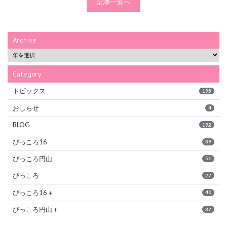
記事一覧へ
Archive
Category
トピックス
195
おしらせ
4
BLOG
192
ぴっころ16
39
ぴっころ円山
51
ぴっころ
27
ぴっころ16＋
40
ぴっころ円山＋
37