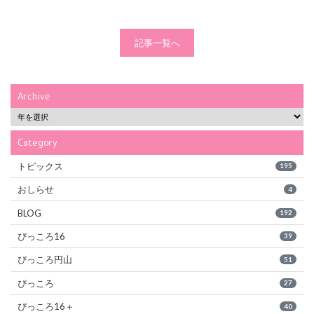
記事一覧へ
Archive
Category
トピックス
195
おしらせ
4
BLOG
192
ぴっころ16
39
ぴっころ円山
51
ぴっころ
27
ぴっころ16＋
40