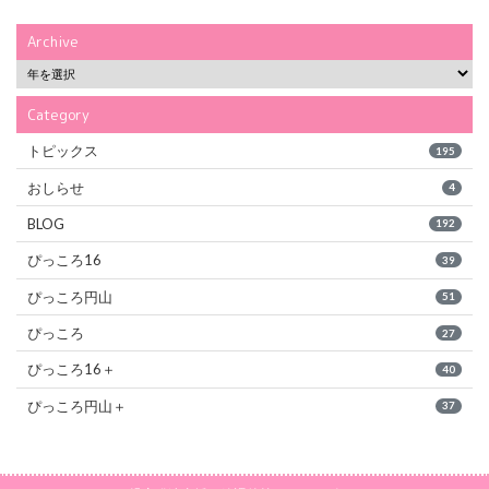
Archive
Category
トピックス
195
おしらせ
4
BLOG
192
ぴっころ16
39
ぴっころ円山
51
ぴっころ
27
ぴっころ16＋
40
ぴっころ円山＋
37