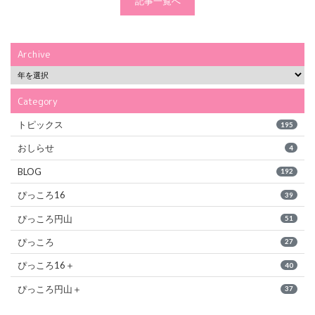
記事一覧へ
Archive
Category
トピックス
195
おしらせ
4
BLOG
192
ぴっころ16
39
ぴっころ円山
51
ぴっころ
27
ぴっころ16＋
40
ぴっころ円山＋
37