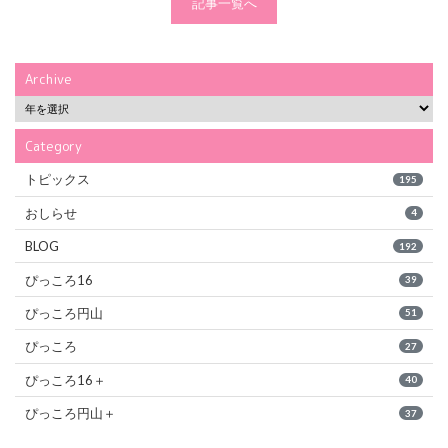
記事一覧へ
Archive
Category
トピックス
195
おしらせ
4
BLOG
192
ぴっころ16
39
ぴっころ円山
51
ぴっころ
27
ぴっころ16＋
40
ぴっころ円山＋
37