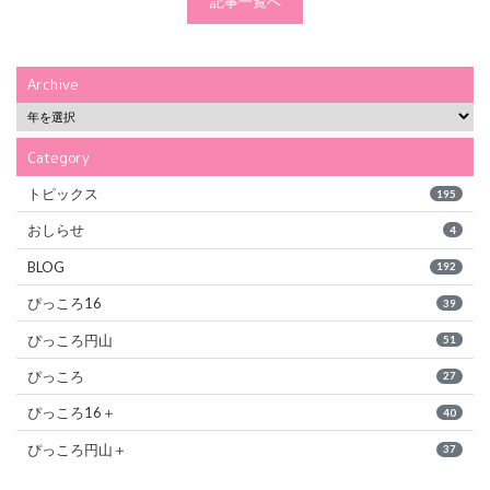
記事一覧へ
Archive
Category
トピックス
195
おしらせ
4
BLOG
192
ぴっころ16
39
ぴっころ円山
51
ぴっころ
27
ぴっころ16＋
40
ぴっころ円山＋
37