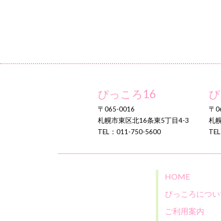
ぴっころ16
ぴ
〒065-0016
〒06
札幌市東区北16条東5丁目4-3
札幌
TEL：011-750-5600
TEL
HOME
ぴっころについ
ご利用案内