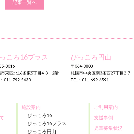
記事一覧へ
っころ16プラス
ぴっころ円山
5-0016
〒064-0803
市東区北16条東5丁目4-3 2階
札幌市中央区南3条西27丁目2-7
：011-792-5430
TEL：011-699-6591
施設案内
ご利用案内
ぴっころ16
て
支援事例
ぴっころ16プラス
児童募集状況
ぴっころ円山