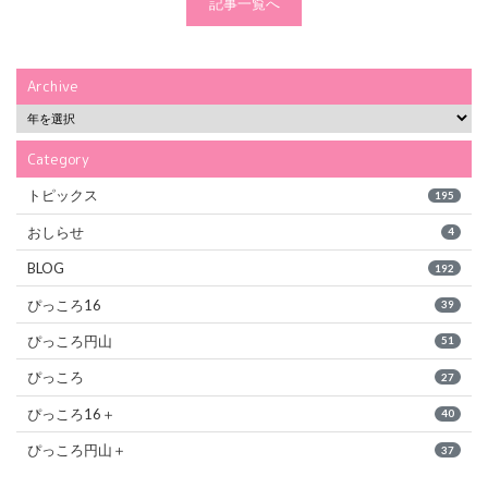
記事一覧へ
Archive
Category
トピックス
195
おしらせ
4
BLOG
192
ぴっころ16
39
ぴっころ円山
51
ぴっころ
27
ぴっころ16＋
40
ぴっころ円山＋
37