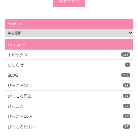
記事一覧へ
Archive
Category
トピックス
195
おしらせ
4
BLOG
192
ぴっころ16
39
ぴっころ円山
51
ぴっころ
27
ぴっころ16＋
40
ぴっころ円山＋
37