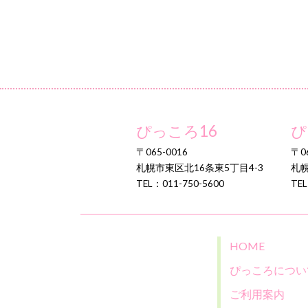
ぴっころ16
ぴ
〒065-0016
〒06
札幌市東区北16条東5丁目4-3
札幌
TEL：011-750-5600
TEL
HOME
ぴっころについ
ご利用案内