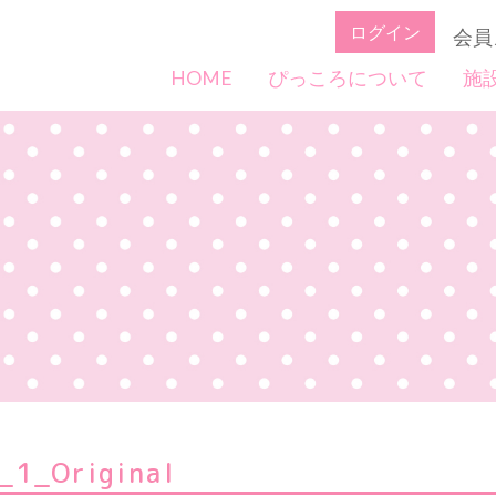
ログイン
会員
HOME
ぴっころについて
施
1_Original