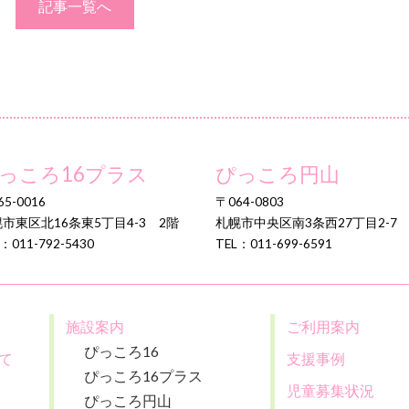
記事一覧へ
っころ16プラス
ぴっころ円山
5-0016
〒064-0803
市東区北16条東5丁目4-3 2階
札幌市中央区南3条西27丁目2-7
：011-792-5430
TEL：011-699-6591
施設案内
ご利用案内
ぴっころ16
て
支援事例
ぴっころ16プラス
児童募集状況
ぴっころ円山