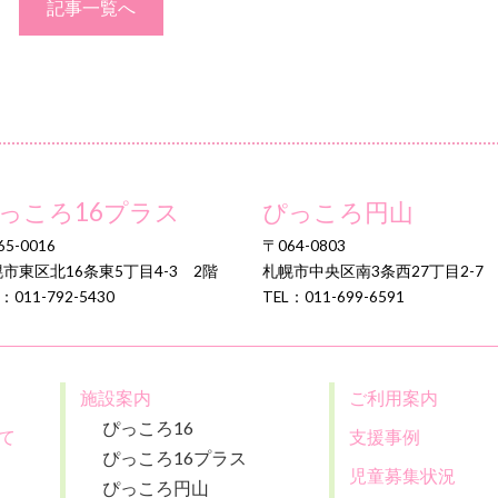
記事一覧へ
っころ16プラス
ぴっころ円山
5-0016
〒064-0803
市東区北16条東5丁目4-3 2階
札幌市中央区南3条西27丁目2-7
：011-792-5430
TEL：011-699-6591
施設案内
ご利用案内
ぴっころ16
て
支援事例
ぴっころ16プラス
児童募集状況
ぴっころ円山