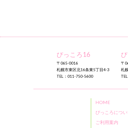
ぴっころ16
ぴ
〒065-0016
〒06
札幌市東区北16条東5丁目4-3
札幌
TEL：011-750-5600
TEL
HOME
ぴっころについ
ご利用案内