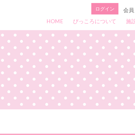
ログイン
会員
HOME
ぴっころについて
施