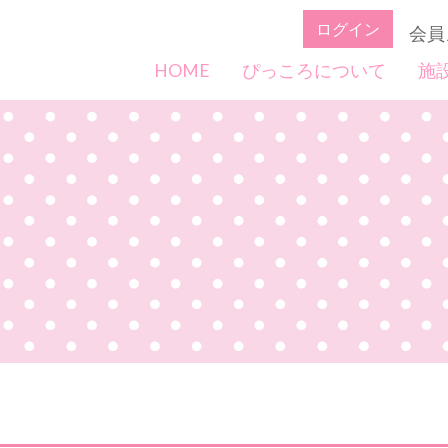
ログイン
会員
HOME
ぴっころについて
施