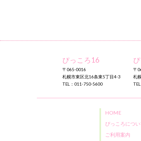
ぴっころ16
ぴ
〒065-0016
〒06
札幌市東区北16条東5丁目4-3
札幌
TEL：011-750-5600
TEL
HOME
ぴっころについ
ご利用案内