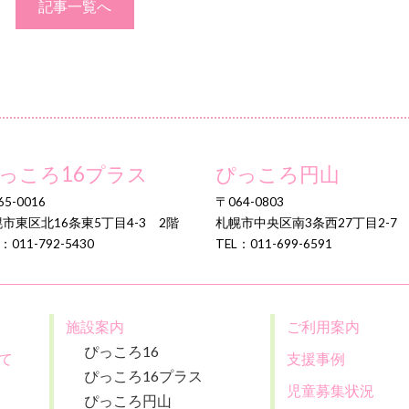
記事一覧へ
っころ16プラス
ぴっころ円山
5-0016
〒064-0803
市東区北16条東5丁目4-3 2階
札幌市中央区南3条西27丁目2-7
：011-792-5430
TEL：011-699-6591
施設案内
ご利用案内
ぴっころ16
て
支援事例
ぴっころ16プラス
児童募集状況
ぴっころ円山