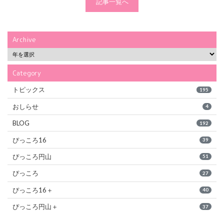
記事一覧へ
Archive
Category
トピックス
195
おしらせ
4
BLOG
192
ぴっころ16
39
ぴっころ円山
51
ぴっころ
27
ぴっころ16＋
40
ぴっころ円山＋
37