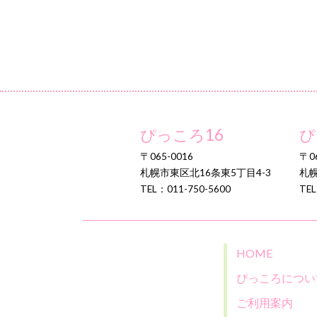
ぴっころ16
ぴ
〒065-0016
〒06
札幌市東区北16条東5丁目4-3
札幌
TEL：011-750-5600
TEL
HOME
ぴっころについ
ご利用案内