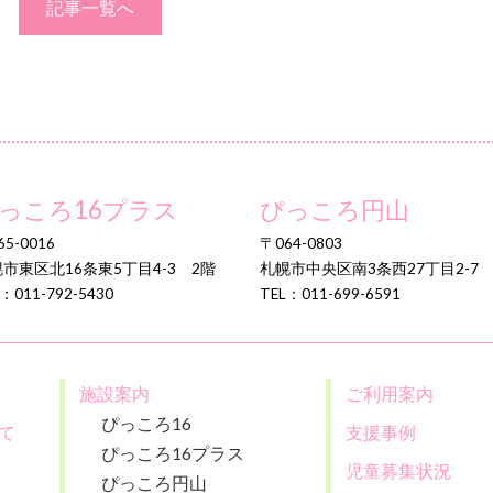
記事一覧へ
っころ16プラス
ぴっころ円山
5-0016
〒064-0803
市東区北16条東5丁目4-3 2階
札幌市中央区南3条西27丁目2-7
：011-792-5430
TEL：011-699-6591
施設案内
ご利用案内
ぴっころ16
て
支援事例
ぴっころ16プラス
児童募集状況
ぴっころ円山