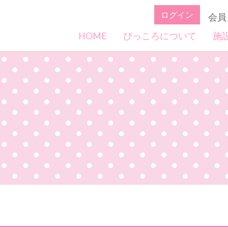
ログイン
会員
HOME
ぴっころについて
施