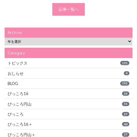
記事一覧へ
Archive
Category
トピックス
195
おしらせ
4
BLOG
192
ぴっころ16
39
ぴっころ円山
51
ぴっころ
27
ぴっころ16＋
40
ぴっころ円山＋
37